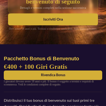
benvenuto di seguito
Dettagli e termini completi nella sezione successiva
Iscriviti Ora
Devi avere 18 anni o più. Termini e condizioni applicabili. Solo nuovi giocatori.
Pacchetto Bonus di Benvenuto
€400 + 100 Giri Gratis
Rivendica Bonus
I giocatori devono avere 18 anni o più. Il bonus è soggetto a termini e requisiti di
scommessa. Vedi le condizioni complete di seguito.
Distribuisci il tuo bonus di benvenuto sui tuoi primi tre