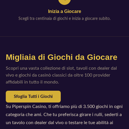
Inizia a Giocare
Scegli tra centinaia di giochi e inizia a giocare subito.
Migliaia di Giochi da Giocare
Scopri una vasta collezione di slot, tavoli con dealer dal
vivo e giochi da casinò classici da oltre 100 provider
affidabili in tutto il mondo.
Sfoglia Tutti i Giochi
Su Piperspin Casino, ti offriamo più di 3.500 giochi in ogni
categoria che ami. Che tu preferisca girare i rulli, sederti a
un tavolo con dealer dal vivo o testare le tue abilità ai