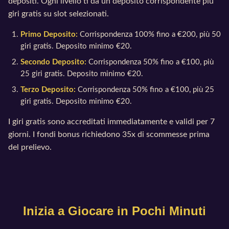
depositi. Ogni livello ti dà un deposito corrispondente più
giri gratis su slot selezionati.
Primo Deposito:
Corrispondenza 100% fino a €200, più 50
giri gratis. Deposito minimo €20.
Secondo Deposito:
Corrispondenza 50% fino a €100, più
25 giri gratis. Deposito minimo €20.
Terzo Deposito:
Corrispondenza 50% fino a €100, più 25
giri gratis. Deposito minimo €20.
I giri gratis sono accreditati immediatamente e validi per 7
giorni. I fondi bonus richiedono 35x di scommesse prima
del prelievo.
Inizia a Giocare in Pochi Minuti