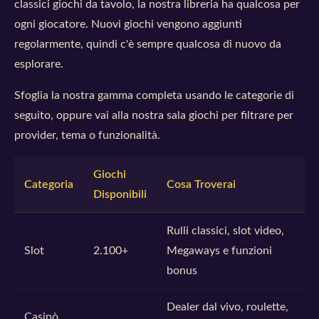
classici giochi da tavolo, la nostra libreria ha qualcosa per
ogni giocatore. Nuovi giochi vengono aggiunti
regolarmente, quindi c'è sempre qualcosa di nuovo da
esplorare.
Sfoglia la nostra gamma completa usando le categorie di
seguito, oppure vai alla nostra sala giochi per filtrare per
provider, tema o funzionalità.
Giochi
Categoria
Cosa Troverai
Disponibili
Rulli classici, slot video,
Slot
2.100+
Megaways e funzioni
bonus
Dealer dal vivo, roulette,
Casinò