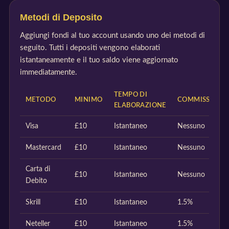
Metodi di Deposito
Aggiungi fondi al tuo account usando uno dei metodi di
seguito. Tutti i depositi vengono elaborati
istantaneamente e il tuo saldo viene aggiornato
immediatamente.
TEMPO DI
METODO
MINIMO
COMMISSIONE
ELABORAZIONE
Visa
£10
Istantaneo
Nessuno
Mastercard
£10
Istantaneo
Nessuno
Carta di
£10
Istantaneo
Nessuno
Debito
Skrill
£10
Istantaneo
1.5%
Neteller
£10
Istantaneo
1.5%